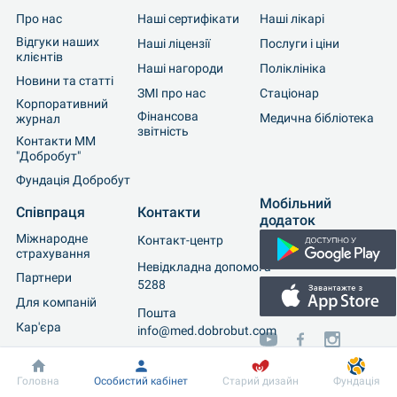
Про нас
Наші сертифікати
Наші лікарі
Відгуки наших 
Наші ліцензії
Послуги і ціни
клієнтів
Наші нагороди
Поліклініка
Новини та статті
ЗМІ про нас
Стаціонар
Корпоративний 
Фінансова 
Медична бібліотека
журнал
звітність
Контакти ММ 
"Добробут"
Фундація Добробут
Мобільний 
Співпраця
Контакти
додаток
Міжнародне 
Контакт-центр
страхування
Невідкладна допомога
Партнери
5288
Для компаній
Пошта
Кар'єра
info@med.dobrobut.com
Укр
Рус
Eng
Головна
Особистий кабінет
Старий дизайн
Фундація