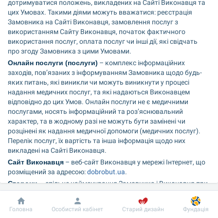
дотримуватися положень, викладених на Сайті Виконавця та 
цих Умовах. Такими діями можуть вважатися: реєстрація 
Замовника на Сайті Виконавця, замовлення послуг з 
використанням Сайту Виконавця, початок фактичного 
використання послуг, оплата послуг чи інші дії, які свідчать 
про згоду Замовника з цими Умовами.
Онлайн послуги (послуги)
 – комплекс інформаційних 
заходів, пов’язаних з інформуванням Замовника щодо будь-
яких питань, які виникли чи можуть виникнути у процесі 
надання медичних послуг, та які надаються Виконавцем 
відповідно до цих Умов. Онлайн послуги не є медичними 
послугами, носять інформаційний та роз’яснювальний 
характер, та в жодному разі не можуть бути замінені чи 
розцінені як надання медичної допомоги (медичних послуг). 
Перелік послуг, їх вартість та інша інформація щодо них 
викладені на Сайті Виконавця.
Сайт Виконавця
 – веб-сайт Виконавця у мережі Інтернет, що 
розміщений за адресою: 
dobrobut.ua
.
Сторони 
– спільне найменування Замовника і Виконавця при 
одночасному їх згадуванні у цих Умовах.
1.2. Права і обов’язки Сторін передбачені цими Умовами 
Добробут
Інформація
Пацієнту
Головна
Особистий кабінет
Старий дизайн
Фундація
надання онлайн послуг (надалі за текстом – Умови), а також 