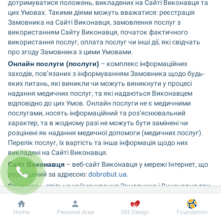
дотримуватися положень, викладених на Сайті Виконавця та 
цих Умовах. Такими діями можуть вважатися: реєстрація 
Замовника на Сайті Виконавця, замовлення послуг з 
використанням Сайту Виконавця, початок фактичного 
використання послуг, оплата послуг чи інші дії, які свідчать 
про згоду Замовника з цими Умовами.
Онлайн послуги (послуги)
 – комплекс інформаційних 
заходів, пов’язаних з інформуванням Замовника щодо будь-
яких питань, які виникли чи можуть виникнути у процесі 
надання медичних послуг, та які надаються Виконавцем 
відповідно до цих Умов. Онлайн послуги не є медичними 
послугами, носять інформаційний та роз’яснювальний 
характер, та в жодному разі не можуть бути замінені чи 
розцінені як надання медичної допомоги (медичних послуг). 
Перелік послуг, їх вартість та інша інформація щодо них 
викладені на Сайті Виконавця.
Сайт Виконавця
 – веб-сайт Виконавця у мережі Інтернет, що 
розміщений за адресою: 
dobrobut.ua
.
Сторони 
– спільне найменування Замовника і Виконавця при 
одночасному їх згадуванні у цих Умовах.
1.2. Права і обов’язки Сторін передбачені цими Умовами 
Dobrobut
Information
For patient
Home
Personal Area
Old Design
Foundation
надання онлайн послуг (надалі за текстом – Умови), а також 