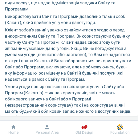
види послуг, що надає Адміністрація завдяки Сайту та 
Програмам.
Використовувати Сайт та Програми дозволено тільки особі 
(Клієнт), який прийняв усі умови даної угоди.
Клієнт зобов’язаний уважно ознайомитися з угодою перед 
використанням Сайту та Програм. Використовуючи будь-яку 
частину Сайту та Програм, Клієнт надає свою згоду бути 
зв’язаним умовами даної угоди. Якщо Ви не погоджуєтеся з 
умовами угоди (повністю або частково), то Вам не надається 
статус і права Клієнта й Вам забороняється використовувати 
Сайт або Програми, включаючи, але не обмежуючись, будь-
яку інформацію, розміщену на Сайті й будь-які послуги, які 
надаються в рамках Сайту та Програм.
Умови угоди поширюються на всіх користувачів Сайту або 
Програм (Клієнтів) — як на користувачів, які не мають 
облікового запису на Сайті або у Програмі 
(незареєстрованний користувач) так і на користувачів, які 
мають будь-який обліковий запис, кожного з доступних видів. 
Під обліковим записом розуміється сукупність інформації про 
Клієнта й даних авторизації (логін, пароль).
Ця угода є договором приєднання і вважається укладеним з 
Dobrobut
Information
For patient
Home
Personal Area
Old Design
Foundation
моменту, коли Ви приймаєте його умови.