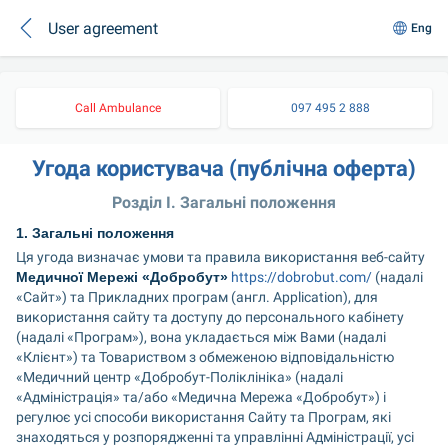
User agreement
Eng
Call Ambulance
097 495 2 888
Угода користувача (публічна оферта)
Розділ I. Загальні положення
1. Загальні положення
Ця угода визначає умови та правила використання веб-сайту 
Медичної Мережі «Добробут»
https://dobrobut.com/
 (надалі 
«Сайт») та Прикладних програм (англ. Application), для 
використання сайту та доступу до персонального кабінету 
(надалі «Програм»), вона укладається між Вами (надалі 
«Клієнт») та Товариством з обмеженою відповідальністю 
«Медичний центр «Добробут-Поліклініка» (надалі 
«Адміністрація» та/або «Медична Мережа «Добробут») і 
регулює усі способи використання Сайту та Програм, які 
знаходяться у розпорядженні та управлінні Адміністрації, усі 