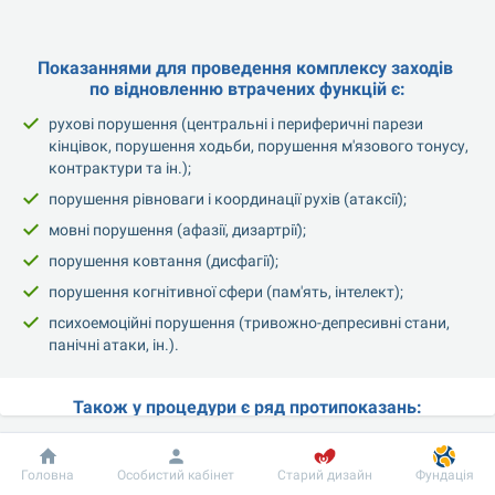
Показаннями для проведення комплексу заходів 
по відновленню втрачених функцій є:
рухові порушення (центральні і периферичні парези 
кінцівок, порушення ходьби, порушення м'язового тонусу, 
контрактури та ін.);
порушення рівноваги і координації рухів (атаксії);
мовні порушення (афазії, дизартрії);
порушення ковтання (дисфагії);
порушення когнітивної сфери (пам'ять, інтелект);
психоемоційні порушення (тривожно-депресивні стани, 
панічні атаки, ін.).
Також у процедури є ряд протипоказань:
температура тіла більше 38 °;
Добробут
Інформація
Пацієнту
Головна
Особистий кабінет
Старий дизайн
Фундація