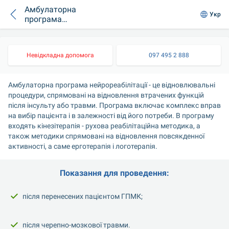
Амбулаторна
Укр
програма
нейрореабілітація
10 днів (30
практик) - практики
Невідкладна допомога
097 495 2 888
по кінезітерапії,
логотерапія і
ерготерапії
Амбулаторна програма нейрореабілітації - це відновлювальні 
процедури, спрямовані на відновлення втрачених функцій 
після інсульту або травми. Програма включає комплекс вправ 
на вибір пацієнта і в залежності від його потреби. В програму 
входять кінезітерапія - рухова реабілітаційна методика, а 
також методики спрямовані на відновлення повсякденної 
активності, а саме ерготерапія і логотерапія.
Показання для проведення:
після перенесених пацієнтом ГПМК;
після черепно-мозкової травми.