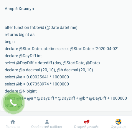
Андрій Хвищун
alter function fnCovid (@Date datetime)
returns bigint as
begin
declare @StartDate datetime select @StartDate = '2020-04-02'
declare @DayDiff int
select @DayDiff = datediff (day, @StartDate, @Date)
declare @a decimal (20, 10), @b decimal (20, 10)
select @a = 0.00025641 * 1000000
select @b = 0.07358974 * 1000000
declare @N bigint
select @N = @a * @DayDiff * @DayDiff + @b * @DayDiff + 1000000
return @N
end
/*
Добробут
Інформація
Пацієнту
creation date : 2020-04-28 00:16
Головна
Особистий кабінет
Старий дизайн
Фундація