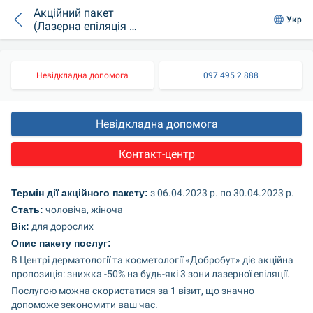
Акційний пакет
Укр
(Лазерна епіляція 3
процедури)
Невідкладна допомога
097 495 2 888
Невідкладна допомога
Контакт-центр
Термін дії акційного пакету:
 з 06.04.2023 р. по 30.04.2023 р.
Стать:
 чоловіча, жіноча
Вік:
 для дорослих
Опис пакету послуг:
В Центрі дерматології та косметології «Добробут» діє акційна 
пропозиція: знижка -50% на будь-які 3 зони лазерної епіляції.
Послугою можна скористатися за 1 візит, що значно 
допоможе зекономити ваш час.