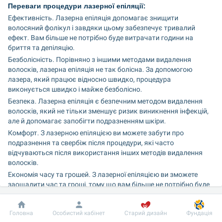
Переваги процедури лазерної епіляції:
Ефективність. Лазерна епіляція допомагає знищити 
волосяний фолікул і завдяки цьому забезпечує тривалий 
ефект. Вам більше не потрібно буде витрачати години на 
бриття та депіляцію.
Безболісність. Порівняно з іншими методами видалення 
волосків, лазерна епіляція не так болісна. За допомогою 
лазера, який працює відносно швидко, процедура 
виконується швидко і майже безболісно.
Безпека. Лазерна епіляція є безпечним методом видалення 
волосків, який не тільки зменшує ризик виникнення інфекцій, 
але й допомагає запобігти подразненням шкіри.
Комфорт. З лазерною епіляцією ви можете забути про 
подразнення та свербіж після процедури, які часто 
відчуваються після використання інших методів видалення 
волосків.
Економія часу та грошей. З лазерної епіляцією ви зможете 
заощадити час та гроші, тому що вам більше не потрібно буде 
витрачати кошти на постійні візити до салону краси та 
покупку продуктів для депіляції.
Добробут
Інформація
Пацієнту
Головна
Особистий кабінет
Старий дизайн
Фундація
Тож не гайте часу на болісні та неефективні методи видалення 