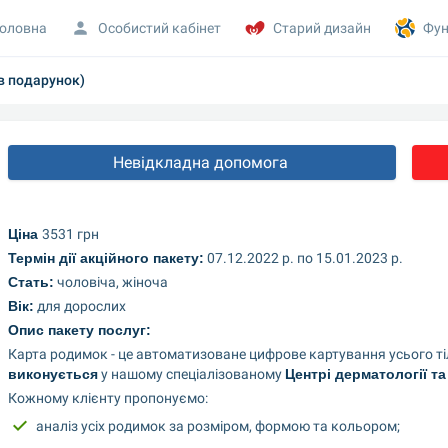
оловна
Особистий кабінет
Старий дизайн
Фун
в подарунок)
Невідкладна допомога 
Ціна 
3531 грн
Термін дії акційного пакету:
 07.12.2022 р. по 15.01.2023 р.
Стать:
 чоловіча, жіноча
Вік:
 для дорослих
Опис пакету послуг:
Карта родимок - це автоматизоване цифрове картування усього тіл
виконується
 у нашому спеціалізованому 
Центрі дерматології т
Кожному клієнту пропонуємо:
аналіз усіх родимок за розміром, формою та кольором;