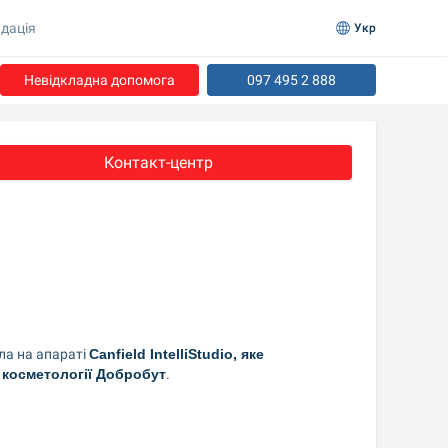
дація
Укр
Невідкладна допомога
097 495 2 888
Контакт-центр
а на апараті 
Canfield IntelliStudio, яке 
а косметології Добробут
.