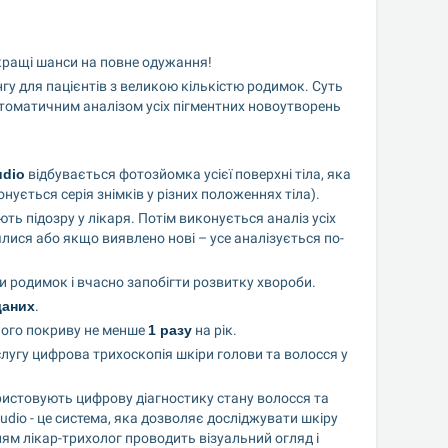
кращі шанси на повне одужання!
у для пацієнтів з великою кількістю родимок. Суть 
томатичним аналізом усіх пігментних новоутворень 
udio
 відбувається фотозйомка усієї поверхні тіла, яка 
онується серія знімків у різних положеннях тіла).
ь підозру у лікаря. Потім виконується аналіз усіх 
ися або якщо виявлено нові – усе аналізується по-
родимок і вчасно запобігти розвитку хвороби.
даних
.
ого покриву не менше 
1 разу
 на рік.
лугу цифрова трихоскопія шкіри голови та волосся у 
ристовують цифрову діагностику стану волосся та 
tudio - це система, яка дозволяє досліджувати шкіру 
м лікар-трихолог проводить візуальний огляд і 