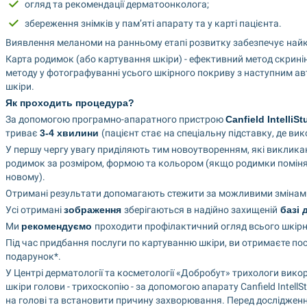
огляд та рекомендації дерматоонколога;
збереження знімків у пам’яті апарату та у карті пацієнта.
Виявлення меланоми на ранньому етапі розвитку забезпечує най
Карта родимок (або картування шкіри) - ефективний метод скринінг
методу у фотографуванні усього шкірного покриву з наступним ав
шкіри.
Як проходить процедура?
За допомогою програмно-апаратного пристрою 
Canfield IntelliSt
триває 
3-4 хвилини 
(пацієнт стає на спеціальну підставку, де вик
У першу чергу увагу приділяють тим новоутворенням, які викликают
родимок за розміром, формою та кольором (якщо родимки помінял
новому).
Отримані результати допомагають стежити за можливими змінами 
Усі отримані 
зображення 
зберігаються в надійно захищеній
 базі 
Ми 
рекомендуємо 
проходити профілактичний огляд всього шкірн
Під час придбання послуги по картуванню шкіри, ви отримаєте пос
подарунок*.
У Центрі дерматології та косметології «Добробут» трихологи вико
шкіри голови - трихоскопію - за допомогою апарату Canfield IntellS
на голові та встановити причину захворювання. Перед дослідження