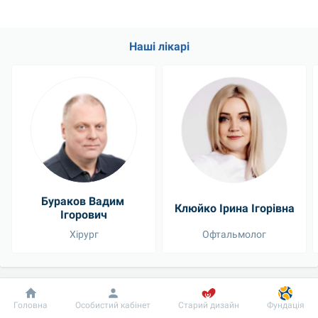
Наші лікарі
Бураков Вадим 
Клюйко Ірина Ігорівна
Ігорович
Хірург
Офтальмолог
Переглянути усіх лікарів
Добробут
Інформація
Пацієнту
Головна
Особистий кабінет
Старий дизайн
Фундація