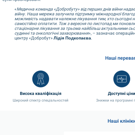
«
Медична команда «Добробуту» від перших днів війни надає
війну. Наша мережа залучила підтримку міжнародної благодійно
можливість надавати належне лікування тим, хто сьогодні н
самостійно оплатити. Тож з вересня по листопад ми поновлюєм
стаціонарне лікування за трьома найбільш актуальними сьо
судинні та онкологічні захворювання
», – зазначає операцій
центру «Добробут» 
Лідія Подкопаєва
.
Наші перева
Висока кваліфікація
Доступні цін
Широкий спектр спеціальностей
Знижки на програмні 
Наші клінік