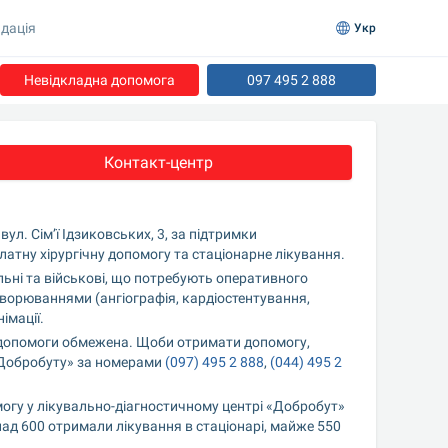
дація
Укр
Невідкладна допомога
097 495 2 888
Контакт-центр
л. Сім’ї Ідзиковських, 3, за підтримки 
латну хірургічну допомогу та стаціонарне лікування.
ьні та військові, що потребують оперативного 
ворюваннями (ангіографія, кардіостентування, 
імації.
ої допомоги обмежена. Щоби отримати допомогу, 
Добробуту» за номерами 
(097) 495 2 888
, 
(044) 495 2 
могу у лікувально-діагностичному центрі «Добробут» 
над 600 отримали лікування в стаціонарі, майже 550 