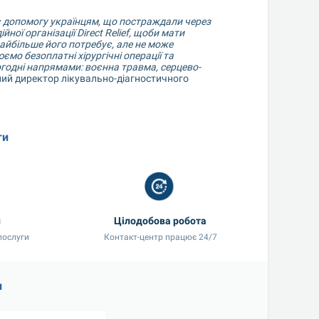
 допомогу українцям, що постраждали через 
ї організації Direct Relief, щоби мати 
айбільше його потребує, але не може 
о безоплатні хірургічні операції та 
годні напрямами: воєнна травма, серцево-
ний директор лікувально-діагностичного 
ги
и
Цілодобова робота
послуги
Контакт-центр працює 24/7
и