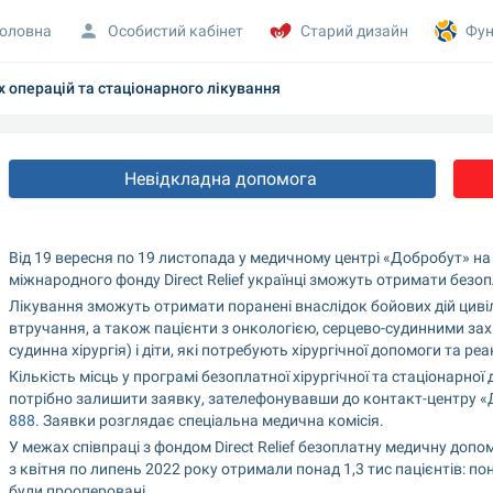
оловна
Особистий кабінет
Старий дизайн
Фун
 операцій та стаціонарного лікування
Невідкладна допомога 
Від 19 вересня по 19 листопада у медичному центрі «Добробут» на ву
міжнародного фонду Direct Relief українці зможуть отримати безоп
Лікування зможуть отримати поранені внаслідок бойових дій цивіл
втручання, а також пацієнти з онкологією, серцево-судинними зах
судинна хірургія) і діти, які потребують хірургічної допомоги та реан
Кількість місць у програмі безоплатної хірургічної та стаціонарн
потрібно залишити заявку, зателефонувавши до контакт-центру «
888
. Заявки розглядає спеціальна медична комісія.
У межах співпраці з фондом Direct Relief безоплатну медичну допо
з квітня по липень 2022 року отримали понад 1,3 тис пацієнтів: по
були прооперовані.