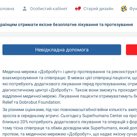
оловна
Особистий кабінет
Старий дизайн
Фун
раїнцям отримати якісне безоплатне лікування та протезування
Невідкладна допомога
Медична мережа «Добробут» і центр протезування та реконструкти
взаєморозуміння та співпрацю. В межах цієї співпраці пацієнти, щ
які потребують додаткового лікування перед протезуванням, отр
діагностичному центрі «Добробут». Також вони зможуть проходити 
відділенні медичної мережі. Лікування пацієнти отримуватимуть бе
Relief та Dobrobut Foundation.
За різними оцінками, під час повномасштабної війни кількість ампу
зросла в середньому втричі. Сьогодні у Superhumans Center на прот
близько 20% потребують додаткового лікування та операцій з форм
тому тісна співпраця та обмін досвідом між Superhumans, який до
протези, та медичною мережею «Добробут», що надає якісну сучас