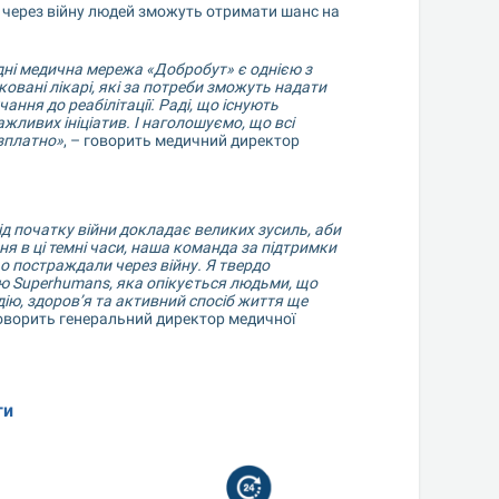
 через війну людей зможуть отримати шанс на 
ні медична мережа «Добробут» є однією з 
овані лікарі, які за потреби зможуть надати 
ння до реабілітації. Раді, що існують 
жливих ініціатив. І наголошуємо, що всі 
зплатно»
, – говорить медичний директор 
д початку війни докладає великих зусиль, аби 
 в ці темні часи, наша команда за підтримки 
о постраждали через війну. Я твердо 
 Superhumans, яка опікується людьми, що 
ю, здоров’я та активний спосіб життя ще 
говорить генеральний директор медичної 
ги