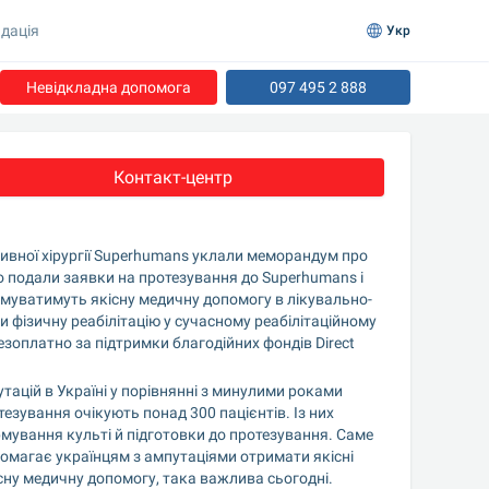
дація
Укр
Невідкладна допомога
097 495 2 888
Контакт-центр
вної хірургії Superhumans уклали меморандум про 
о подали заявки на протезування до Superhumans і 
имуватимуть якісну медичну допомогу в лікувально-
фізичну реабілітацію у сучасному реабілітаційному 
зоплатно за підтримки благодійних фондів Direct 
тацій в Україні у порівнянні з минулими роками 
езування очікують понад 300 пацієнтів. Із них 
ування культі й підготовки до протезування. Саме 
помагає українцям з ампутаціями отримати якісні 
ну медичну допомогу, така важлива сьогодні. 