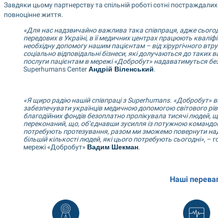
Завдяки цьому партнерству та спільній роботі сотні постраждалих
повноцінне життя.
«Для нас надзвичайно важлива така співпраця, адже сьогод
передових в Україні, в її медичних центрах працюють кваліфік
необхідну допомогу нашим пацієнтам – від хірургічного втруча
соціально відповідальні бізнеси, які долучаються до таких ва
послуги пацієнтам в мережі «Добробут» надаватимуться бе
Superhumans Center 
Андрій Віленський
.
«Я щиро радію нашій співпраці з Superhumans. «Добробут» ві
забезпечувати українців медичною допомогою світового рівня
благодійних фондів безоплатно пролікувала тисячі людей, щ
переконаний, що, об’єднавши зусилля із потужною командою
потребують протезування, разом ми зможемо повернути наді
більшій кількості людей, які цього потребують сьогодні»
, – 
мережі «Добробут» 
Вадим Шекман
.
Наші перева