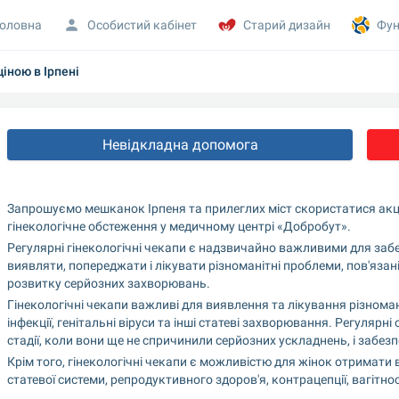
оловна
Особистий кабінет
Старий дизайн
Фун
іною в Ірпені
Невідкладна допомога
Запрошуємо мешканок Ірпеня та прилеглих міст скористатися акц
гінекологічне обстеження у медичному центрі «Добробут».
Регулярні гінекологічні чекапи є надзвичайно важливими для заб
виявляти, попереджати і лікувати різноманітні проблеми, пов'язан
розвитку серйозних захворювань.
Гінекологічні чекапи важливі для виявлення та лікування різноман
інфекції, генітальні віруси та інші статеві захворювання. Регулярн
стадії, коли вони ще не спричинили серйозних ускладнень, і забезп
Крім того, гінекологічні чекапи є можливістю для жінок отримати 
статевої системи, репродуктивного здоров'я, контрацепції, вагітнос