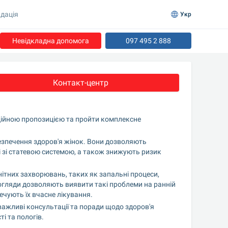
дація
Укр
Невідкладна допомога
097 495 2 888
Контакт-центр
ійною пропозицією та пройти комплексне 
езпечення здоров'я жінок. Вони дозволяють 
і зі статевою системою, а також знижують ризик 
ітних захворювань, таких як запальні процеси, 
і огляди дозволяють виявити такі проблеми на ранній 
ечують їх вчасне лікування.
важливі консультації та поради щодо здоров'я 
ті та пологів.