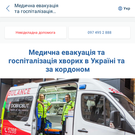
Медична евакуація
Укр
та госпіталізація
хворих в Україні та
за кордоном
Невідкладна допомога
097 495 2 888
Медична евакуація та 
госпіталізація хворих в Україні та 
за кордоном