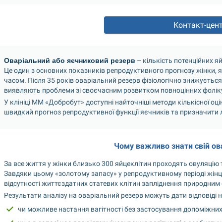
Контакт-цен
Оваріальний або яєчниковий резерв
 – кількість потенційних я
Це один з основних показників репродуктивного прогнозу жінки, я
часом. Після 35 років оваріальний резерв фізіологічно знижується
виявляють проблеми зі своєчасним розвитком повноцінних фоліку
У клініці ММ «Добробут» доступні найточніші методи кількісної оці
швидкий прогноз репродуктивної функції яєчників та призначити 
Чому важливо знати свій ов
За все життя у жінки близько 300 яйцеклітин проходять овуляцію т
Завдяки цьому «золотому запасу» у репродуктивному періоді жінці 
відсутності життєздатних статевих клітин запліднення природни
Результати аналізу на оваріальний резерв можуть дати відповіді 
чи можливе настання вагітності без застосування допоміжних