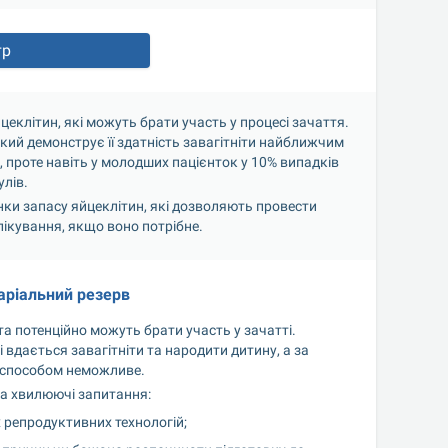
тр
йцеклітин, які можуть брати участь у процесі зачаття. 
кий демонструє її здатність завагітніти найближчим 
, проте навіть у молодших пацієнток у 10% випадків 
лів.
нки запасу яйцеклітин, які дозволяють провести 
лікування, якщо воно потрібне.
аріальний резерв
а потенційно можуть брати участь у зачатті. 
вдається завагітніти та народити дитину, а за 
м способом неможливе.
на хвилюючі запитання:
 репродуктивних технологій;