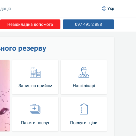
дація
Укр
Невідкладна допомога
097 495 2 888
ьного резерву
Запис на прийом
Наші лікарі
Пакети послуг
Послуги і ціни