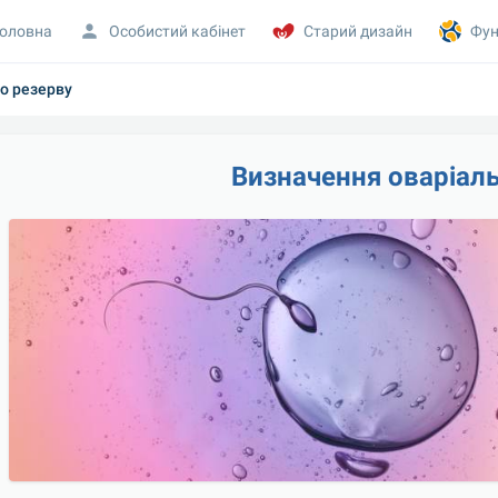
оловна
Особистий кабінет
Старий дизайн
Фун
о резерву
Визначення оваріал