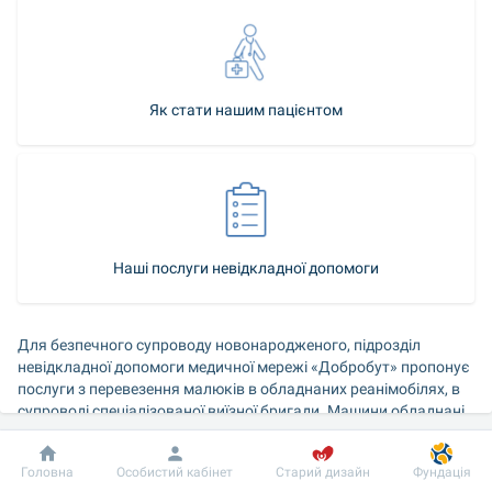
Як стати нашим пацієнтом
Наші послуги невідкладної допомоги
Для безпечного супроводу новонародженого, підрозділ 
невідкладної допомоги медичної мережі «Добробут» пропонує 
послуги з перевезення малюків в обладнаних реанімобілях, в 
супроводі спеціалізованої виїзної бригади. Машини обладнані 
спеціальним блоком - транспортним інкубатором для 
новонароджених (кювез). Такий спосіб транспортування 
Добробут
Інформація
Пацієнту
Головна
Особистий кабінет
Старий дизайн
Фундація
показаний, якщо дитина народилася з ускладненнями 