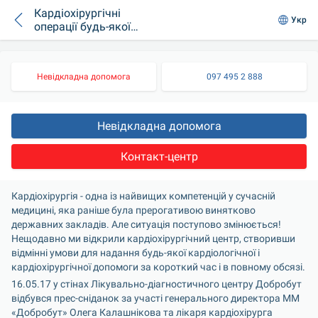
Кардіохірургічні
Укр
операції будь-якої
складності в
Добробут
Невідкладна допомога
097 495 2 888
Невідкладна допомога
Контакт-центр
Кардіохірургія - одна із найвищих компетенцій у сучасній 
медицині, яка раніше була прерогативою винятково 
державних закладів. Але ситуація поступово змінюється! 
Нещодавно ми відкрили кардіохірургічний центр, створивши 
відмінні умови для надання будь-якої кардіологічної і 
кардіохірургічної допомоги за короткий час і в повному обсязі.
16.05.17 у стінах Лікувально-діагностичного центру Добробут 
відбувся прес-сніданок за участі генерального директора ММ 
«Добробут» Олега Калашнікова та лікаря кардіохірурга 