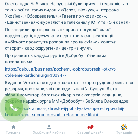
Олександра Бабляка. На зустрічі були присутні журналісти з 
таких рейтингових видань: «Дело», «Фокус», «Інтерфакс—
Україна», «Обозреватель», «Газета по-украински», 
«Единственная»; журналісти з телеканалу ICTV та «5-й канал».
Поговорили про перспективи приватної української 
кардіохірургії, підсумували перші три місяці реалізації 
амбітного проекту та розповіли про те, скільки коштує 
створити кардіохірургічний центр «з нуля».
Про розвиток кардіохірургії в Добробуті більше за 
посиланнями:
https://delo.ua/business/pochemu-dobrobut-reshil-otkryt-
otdelenie-kardiohirurgii-330947/
Видання Voxukraine підготувало статтю про труднощі медичної 
реформи; про зміни, які провадить пані У. Супрун. В статті 
зібрані коментарі багатьох лікарів та експертів медицини, 
зокрема кардіохірурга ММ «Добробут» Бабляка Олександра:
https://voxukraine.org/hrestovij-pohid-yak-vsuperech-povalnij-
krititsi-ulyana-suprun-provodit-reformu-meditsini
Наші переваги
Добробут
Інформація
Пацієнту
Головна
Особистий кабінет
Старий дизайн
Фундація