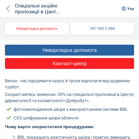
Спеціальні акційні
Укр
пропозиції в Центрі
косметології і
дерматології
Добробут
Невідкладна допомога
097 495 2 888
Невідкладна допомога
Контакт-центр
Весна - час підтримати красу й трохи відпочити від щоденних 
турбот.
Скористайтесь знижкою -20% на спеціальні пропозиції в Центрі 
дерматології та косметології «Добробут»:
фотоомолодження шкіри з використанням системи BBL
СО2 шліфування шкіри обличчя
Чому варто скористатися процедурами:
BBL покращить еластичність шкіри і помітно зменшить 