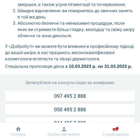
зморшки, а також усуне пігментації та почервоніння;
Швидке відновлення: ви повернетесь до звичних занять 
в той же день;
Абсолютно безпечні та неінвазивні процедури, після 
яких ви отримаєте більш гладку, молодшу та свіжу шкіру 
обличчя та зони декольте.
У «Добробуті» ви можете бути впевнені в професійному підході 
до вашої шкіри, в нас працюють висококваліфіковані 
косметологи-естетисти та лікарі дерматологи.
Спеціальна пропозиція діяла 
з 10.03.2023 р. по 31.03.2023 р.
Записуйтеся на консультацію за номерами:
097 495 2 888
050 495 2 888
044 495 2 888
Добробут
Інформація
Головна
Особистий кабінет
Старий дизайн