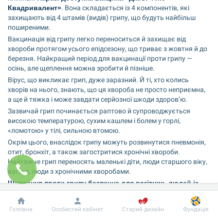
Квадривалент»
. Вона складається із 4 компонентів, які 
захищають від 4 штамів (видів) грипу, що будуть найбільш 
поширеними.
Вакцинація від грипу легко переноситься й захищає від 
хвороби протягом усього епідсезону, що триває з жовтня й до 
березня. Найкращий період для вакцинації проти грипу — 
осінь, але щеплення можна зробити й пізніше.
Вірус, що викликає грип, дуже заразний. Й ті, хто колись 
хворів на нього, знають, що ця хвороба не просто неприємна, 
а ще й тяжка і може завдати серйозної шкоди здоров’ю.
Зазвичай грип починається раптово й супроводжується 
високою температурою, сухим кашлем і болем у горлі, 
«ломотою» у тілі, сильною втомою.
Окрім цього, внаслідок грипу можуть розвинутися пневмонія, 
отит, бронхіт, а також загостритися хронічні хвороби. 
Найтяжче грип переносять маленькі діти, люди старшого віку, 
вагітні, люди з хронічними хворобами.
Щеплення проти грипу безпечне для вагітних, людей із 
хронічними захворюваннями, людей старшого віку. Дітям 
вакцину від грипу можна робити від шести місяців життя.
Добробут
Інформація
Пацієнту
Головна
Особистий кабінет
Старий дизайн
Фундація
Перед вакцинацією лікар вас обов’язково огляне й розпитає 