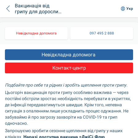
Вакцинація від
Укр
грипу для дорослих
та дітей у медичних
центрах
«Добробут»
Невідкладна допомога
097 495 2 888
Невідкладна допомога 
Контакт-центр
Подбайте про себе та рідних і зробіть щеплення проти грипу.
Цьогоріч вакцинація проти грипу особливо важлива — через 
постійні обстріли зростає необхідність перебувати в укриттях, 
де інфекції передаватимуться швидше. Крім того, непевна 
ситуація з опаленням лише ускладнить процес одужання. Не 
забуваймо й про загрозу захворіти на COVID-19 та грип 
одночасно.
Запрошуємо зробити сезонне щеплення від грипу у наших 
клініках. 
Наразі доступна вакцина «ДжіСі Флю 