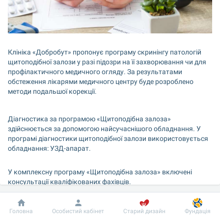
Клініка «Добробут» пропонує програму скринінгу патологій 
щитоподібної залози у разі підозри на її захворювання чи для 
профілактичного медичного огляду. За результатами 
обстеження лікарями медичного центру буде розроблено 
методи подальшої корекції. 
Діагностика за програмою «Щитоподібна залоза» 
здійснюється за допомогою найсучаснішого обладнання. У 
програмі діагностики щитоподібної залози використовується 
обладнання: УЗД-апарат.
У комплексну програму «Щитоподібна залоза» включені 
консультації кваліфікованих фахівців.
Термін дії програми:
 1 місяць від моменту оплати.
Добробут
Інформація
Пацієнту
Головна
Особистий кабінет
Старий дизайн
Фундація