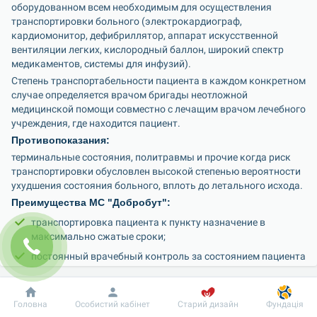
оборудованном всем необходимым для осуществления 
транспортировки больного (электрокардиограф, 
кардиомонитор, дефибриллятор, аппарат искусственной 
вентиляции легких, кислородный баллон, широкий спектр 
Степень транспортабельности пациента в каждом конкретном 
случае определяется врачом бригады неотложной 
медицинской помощи совместно с лечащим врачом лечебного 
Противопоказания:
терминальные состояния, политравмы и прочие когда риск 
транспортировки обусловлен высокой степенью вероятности 
Преимущества МС "Добробут":
транспортировка пациента к пункту назначение в 
максимально сжатые сроки;
постоянный врачебный контроль за состоянием пациента 
во время траспортировки;
возможность проводить лечебные манипуляции во время 
Добробут
Інформація
Пацієнту
пути.
Головна
Особистий кабінет
Старий дизайн
Фундація