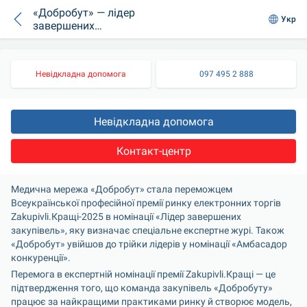
«Добробут» — лідер
Укр
завершених
закупівель за
оцінкою
Zakupivli.Pro
Невідкладна допомога
097 495 2 888
Невідкладна допомога
Контакт-центр
Медична мережа «Добробут» стала переможцем 
Всеукраїнської професійної премії ринку електронних торгів 
Zakupivli.Кращі-2025 в номінації «Лідер завершених 
закупівель», яку визначає спеціальне експертне журі. Також 
«Добробут» увійшов до трійки лідерів у номінації «Амбасадор 
конкуренції».
Перемога в експертній номінації премії Zakupivli.Кращі — це 
підтвердження того, що команда закупівель «Добробуту» 
працює за найкращими практиками ринку й створює модель, 