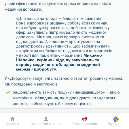
у якій ефективність закупівель прямо впливає на якість 
медичної допомоги.
«Для нас ця нагорода — більше, ніж визнання. 
Вона відображає щоденну роботу всієї команди, 
яка вибудовує процеси так, щоб кожне рішення у 
сфері закупівель підтримувало якість медичної 
допомоги. Ми працюємо прозоро, системно та 
відповідально. А головне — орієнтуємося на 
довгострокову ефективність, щоб забезпечувати 
лікарів усім необхідним і не допускати компромісів 
у якості для пацієнтів», — зазначив 
Михайло 
Шалейко, керівник відділу закупівель та 
сервісу медичного обладнання медичної 
мережі «Добробут»
.
У «Добробуті» закупівлі є частиною стратегії розвитку мережі. 
Ми послідовно інвестуємо в:
раціональність замість пошуку «найдешевшого» — вибір 
матеріалів і обладнання, які відповідають стандартам 
якості та забезпечують безпеку пацієнтів;
довгострокові партнерські відносини з постачальниками, 
що ґрунтуються на прозорості та відповідальності;
Добробут
Інформація
Пацієнту
Головна
Особистий кабінет
Старий дизайн
Фундація
планування й системність, які дозволяють отримувати 