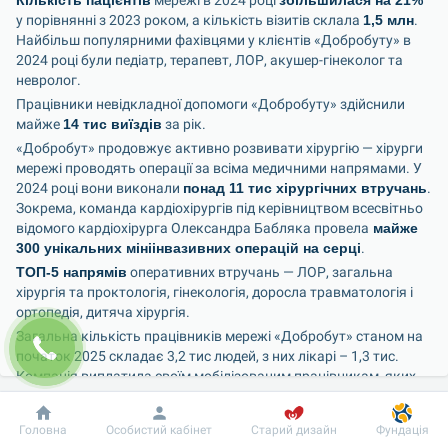
Кількість пацієнтів
 мережі в 2024 році 
збільшилася на 21%
у порівнянні з 2023 роком, а кількість візитів склала 
1,5 млн
. 
Найбільш популярними фахівцями у клієнтів «Добробуту» в 
2024 році були педіатр, терапевт, ЛОР, акушер-гінеколог та 
невролог.
Працівники невідкладної допомоги «Добробуту» здійснили 
майже 
14 тис виїздів
 за рік.
«Добробут» продовжує активно розвивати хірургію — хірурги 
мережі проводять операції за всіма медичними напрямами. У 
2024 році вони виконали 
понад 11 тис хірургічних втручань
. 
Зокрема, команда кардіохірургів під керівництвом всесвітньо 
відомого кардіохірурга Олександра Бабляка провела
 майже 
300 унікальних мініінвазивних операцій на серці
.
ТОП-5 напрямів
 оперативних втручань — ЛОР, загальна 
хірургія та проктологія, гінекологія, доросла травматологія і 
ортопедія, дитяча хірургія.
Загальна кількість працівників мережі «Добробут» станом на 
початок 2025 складає 3,2 тис людей, з них лікарі – 1,3 тис. 
Компанія виплатила своїм мобілізованим працівникам, яких 
наразі 
131 людина,
 майже 
22 млн грн
 з податками.
Добробут
Інформація
Пацієнту
«Минулий рік підтвердив нашу стійкість і здатність 
Головна
Особистий кабінет
Старий дизайн
Фундація
розвиватися навіть у складних умовах. Ми завжди 