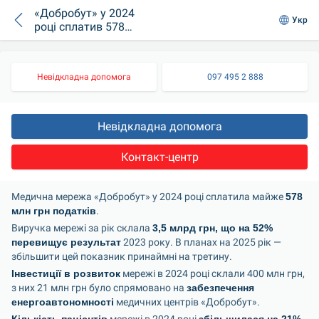
«Добробут» у 2024
Укр
році сплатив 578
млн грн податків
Невідкладна допомога
097 495 2 888
Невідкладна допомога
Контакт-центр
Медична мережа «Добробут» у 2024 році сплатила майже 
578 
млн грн податків
.
Виручка мережі за рік склала 
3,5 млрд грн, що на 52% 
перевищує результат
 2023 року. В планах на 2025 рік — 
збільшити цей показник принаймні на третину.
Інвестиції в розвиток
 мережі в 2024 році склали 400 млн грн, 
з них 21 млн грн було спрямовано на 
забезпечення 
енергоавтономності
 медичних центрів «Добробут».