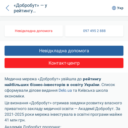
«Добробут» — у
Укр
рейтингу
найбільших бізнес-
інвесторів в освіту
Невідкладна допомога
097 495 2 888
Невідкладна допомога
Контакт-центр
Медична мережа «Добробут» увійшла до
 рейтингу 
найбільших бізнес-інвесторів в освіту України
. Список 
сформували ділове видання 
Delo.ua
 та Київська школа 
економіки.
Це визнання «Добробут» отримав завдяки розвитку власного 
приватного закладу медичної освіти — Академії Добробут. За 
2021-2025 роки мережа інвестувала в освітні програми майже 
41 млн грн.
Академія Добробут пропонує: