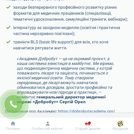
заходи безперервного професійного розвитку різних 
форматів для медичних працівників (спеціалізації, 
тематичні удосконалення, симуляційні тренінги, вебінари);
інтернатуру за західною моделлю (освітня і практична 
частина нерозривно пов’язані);
тренінги BLS (basic life support) для всіх, хто хоче 
навчитися рятувати життя.
«
Академія Добробут — це не окремий проєкт, а 
наша системна інвестиція в майбутнє. Ми віримо, 
що людиноцентрична медична система, у котрій 
поважають лікаря та пацієнта, починається з 
якісної медичної освіти. Тому створили 
середовище, де лікарі можуть навчатися, 
обмінюватися досвідом, зростати професійно та 
впроваджувати нові підходи в практиці
», — 
коментує 
генеральний директор медичної 
мережі «Добробут» Сергій Орел
.
Детальніше про Академію: 
https://dobrobutacademy.org/
Рейтинг Delo.ua: 
https://delo.ua/news/platyat-za-nauku-reiting-
naibilsix-biznes-investoriv-v-ukrayinsku-osvitu-449063/
Добробут
Інформація
Пацієнту
Головна
Особистий кабінет
Старий дизайн
Фундація