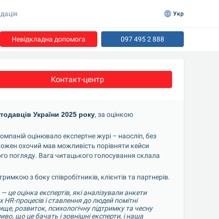
дація
Укр
Невідкладна допомога
097 495 2 888
Контакт-центр
тодавців України 2025 року
, за оцінкою 
мпаній оцінювало експертне журі – наосліп, без 
кожен охочий мав можливість порівняти кейси 
ого погляду. Вага читацького голосування склала 
тримкою з боку співробітників, клієнтів та партнерів.
 це оцінка експертів, які аналізували анкети 
 HR-процесів і ставлення до людей помітні 
ище, розвиток, психологічну підтримку та чесну 
о, що це бачать і зовнішні експерти, і наша 