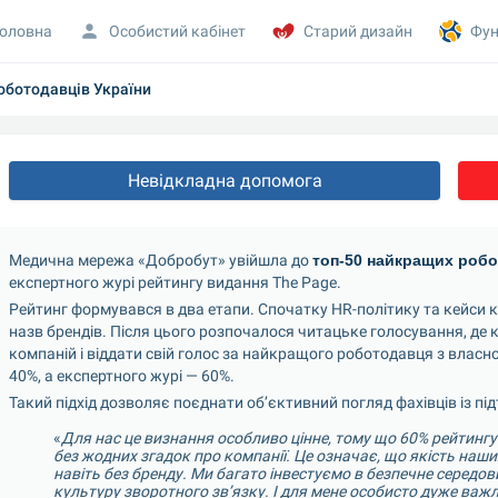
оловна
Особистий кабінет
Старий дизайн
Фун
оботодавців України
Невідкладна допомога
Медична мережа «Добробут» увійшла до 
топ-50 найкращих робо
експертного журі рейтингу видання The Page.
Рейтинг формувався в два етапи. Спочатку HR-політику та кейси ко
назв брендів. Після цього розпочалося читацьке голосування, де 
компаній і віддати свій голос за найкращого роботодавця з власн
40%, а експертного журі — 60%.
Такий підхід дозволяє поєднати об’єктивний погляд фахівців із під
«
Для нас це визнання особливо цінне, тому що 60% рейтингу —
без жодних згадок про компанії. Це означає, що якість наших
навіть без бренду. Ми багато інвестуємо в безпечне середов
культуру зворотного зв’язку. І для мене особисто дуже важлив