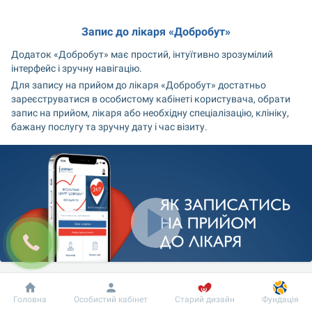
Запис до лікаря «Добробут»
Додаток «Добробут» має простий, інтуїтивно зрозумілий 
інтерфейс і зручну навігацію.
Для запису на прийом до лікаря «Добробут» достатньо 
зареєструватися в особистому кабінеті користувача, обрати 
запис на прийом, лікаря або необхідну спеціалізацію, клініку, 
бажану послугу та зручну дату і час візиту.
Добробут
Інформація
Пацієнту
Головна
Особистий кабінет
Старий дизайн
Фундація