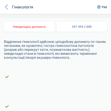
Гінекологія
Укр
Невідкладна допомога
097 495 2 888
Відділення гінекології здійснює цілодобову допомогу по таким 
питанням, як кровотечі, гостра гінекологічна патологія 
(розрив або перекрут кісти, позаматкова вагітність), 
невідкладні стани в гінекології, які вимагають термінової 
консультації лікаря акушера-гінеколога.. 