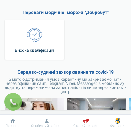
Переваги медичної мережі "Добробут"
Висока кваліфікація
Серцево-судинні захворювання та covid-19
З метою дотримання умов карантину ми закриваємо чати 
через офіційний сайт, Telegram, Viber, Messenger, в мобільному 
додатку та переходимо на запис пацієнтів лише через контакт-
центр.
Добробут
Інформація
Пацієнту
Головна
Особистий кабінет
Старий дизайн
Фундація