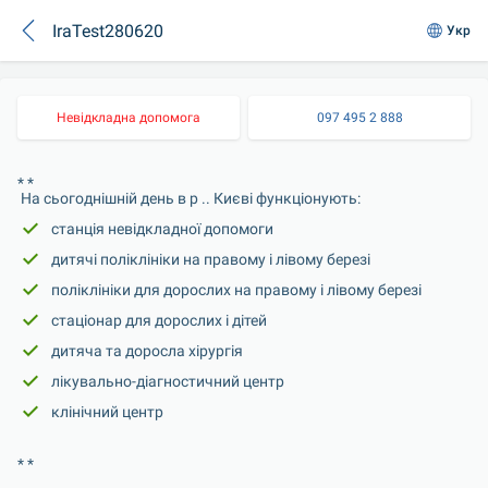
IraTest280620
Укр
Невідкладна допомога
097 495 2 888
* * 
 На сьогоднішній день в р .. Києві функціонують: 
 станція невідкладної допомоги 
 дитячі поліклініки на правому і лівому березі 
 поліклініки для дорослих на правому і лівому березі 
 стаціонар для дорослих і дітей 
 дитяча та доросла хірургія 
 лікувально-діагностичний центр 
 клінічний центр
* * 