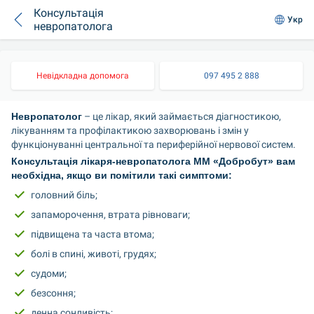
Консультація
Укр
невропатолога
Невідкладна допомога
097 495 2 888
Невропатолог
 – це лікар, який займається діагностикою, 
лікуванням та профілактикою захворювань і змін у 
функціонуванні центральної та периферійної нервової систем.
Консультація лікаря-невропатолога ММ «Добробут» вам 
необхідна, якщо ви помітили такі симптоми:
головний біль;
запаморочення, втрата рівноваги;
підвищена та часта втома;
болі в спині, животі, грудях;
судоми;
безсоння;
денна сонливість;