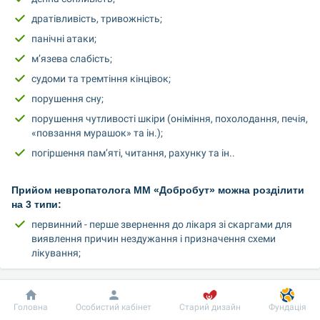
дратівливість, тривожність;
панічні атаки;
м’язева слабість;
судоми та тремтіння кінцівок;
порушення сну;
порушення чутливості шкіри (оніміння, похолодання, печія, 
«повзання мурашок» та ін.);
погіршення пам’яті, читання, рахунку та ін..
Прийом невропатолога ММ «Добробут» можна розділити 
на 3 типи:
первинний - перше звернення до лікаря зі скаргами для 
виявлення причин нездужання і призначення схеми 
лікування;
вторинний - повторне звернення до лікаря з метою 
визначення динаміки стану пацієнта;
Добробут
Інформація
Пацієнту
диспансерне спостереження - регулярне відвідування 
Головна
Особистий кабінет
Старий дизайн
Фундація