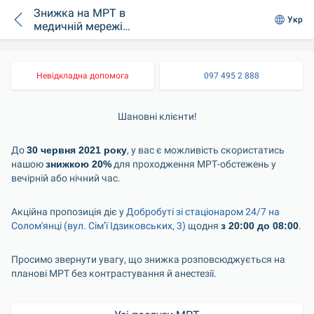
Знижка на МРТ в
Укр
медичній мережі
“Добробут” в нічний
час
Невідкладна допомога
097 495 2 888
Шановні клієнти!
До 
30 червня 2021 року
, у вас є можливість скористатись 
нашою 
знижкою 20%
 для проходження МРТ-обстежень у 
вечірній або нічний час.
Акційна пропозиція діє у 
Добробуті зі стаціонаром 24/7 на 
Солом'янці (вул. Сім’ї Ідзиковських, 3)
 щодня 
з 20:00 до 08:00
.
Просимо звернути увагу, що знижка розповсюджується на 
планові МРТ без контрастування й анестезії.