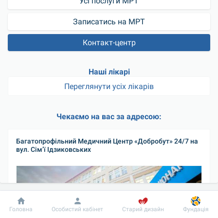
Усі послуги МРТ
Записатись на МРТ
Контакт-центр
Наші лікарі
Переглянути усіх лікарів
Чекаємо на вас за адресою:
Багатопрофільний Медичний Центр «Добробут» 24/7 на 
вул. Сім’ї Ідзиковських
Добробут
Інформація
Пацієнту
Головна
Особистий кабінет
Старий дизайн
Фундація