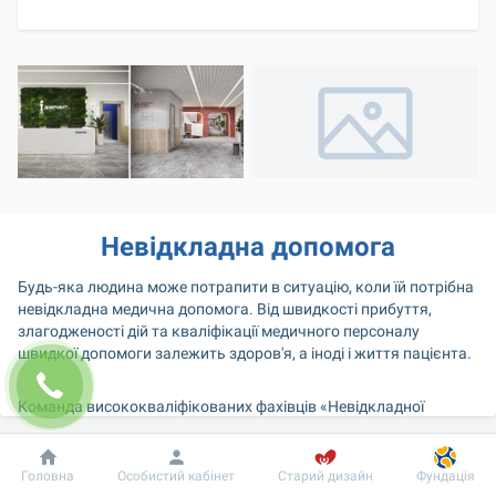
Невідкладна допомога
Будь-яка людина може потрапити в ситуацію, коли їй потрібна 
невідкладна медична допомога. Від швидкості прибуття, 
злагодженості дій та кваліфікації медичного персоналу 
швидкої допомоги залежить здоров'я, а іноді і життя пацієнта.
Команда висококваліфікованих фахівців «Невідкладної 
допомоги» медичної мережі "Добробут" чергує і здійснює 
виїзди 24 години на добу. Служба невідкладної допомоги 
забезпечена всім необхідним для надання кваліфікованої 
Добробут
Інформація
Пацієнту
Головна
Особистий кабінет
Старий дизайн
Фундація
медичної допомоги дорослим і дітям. Підрозділи невідкладної 