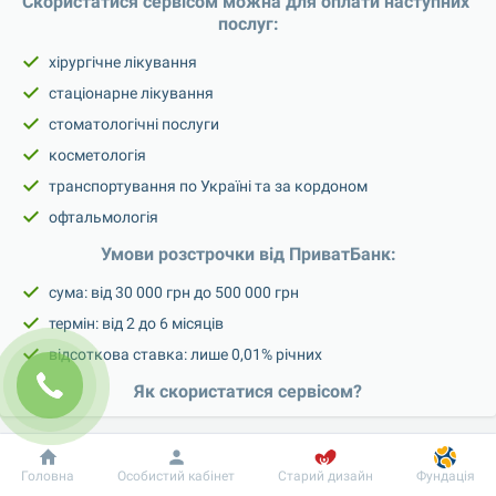
Скористатися сервісом можна для оплати наступних 
послуг:
хірургічне лікування
стаціонарне лікування
стоматологічні послуги
косметологія
транспортування по Україні та за кордоном
офтальмологія
Умови розстрочки від ПриватБанк:
сума: від 30 000 грн до 500 000 грн
термін: від 2 до 6 місяців
відсоткова ставка: лише 0,01% річних
Як скористатися сервісом?
Щоб скористатися пропозицією, потрібно мати діючу 
кредитну картку «Універсальна», «Універсальна Gold» 
Добробут
Інформація
Пацієнту
або преміальну картку від ПриватБанку. Якщо у вас ще 
Головна
Особистий кабінет
Старий дизайн
Фундація