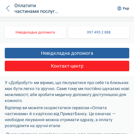
Оплатити
Укр
частинами послуги
в «Добробут» тепер
можна і з
ПриватБанк.
Невідкладна допомога
097 495 2 888
Невідкладна допомога
Контакт-центр
У «Добробуті» ми віримо, що піклуватися про себе та близьких 
має бути легко та зручно. Саме тому ми постійно шукаємо нові 
можливості, аби зробити медичну допомогу доступнішою для 
кожного.
Відтепер ви можете скористатися сервісом «Оплата 
частинами» й з карткою від ПриватБанку. Це означає — 
необхідне лікування можна отримати одразу, а оплату 
розподілити на зручні етапи.