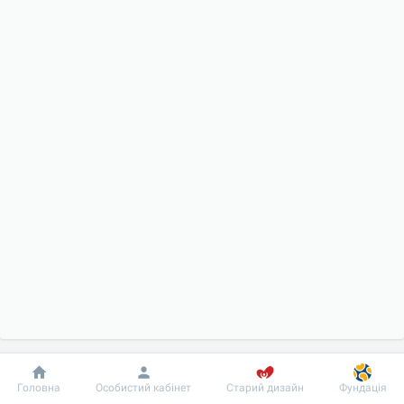
Добробут
Інформація
Пацієнту
Головна
Особистий кабінет
Старий дизайн
Фундація