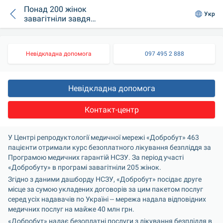
Понад 200 жінок
Укр
завагітніли завдяки
програмі
безоплатного
лікування
Невідкладна допомога
097 495 2 888
безпліддя в
«Добробуті»
Невідкладна допомога
Контакт-центр
У Центрі репродуктології медичної мережі «Добробут» 463 
пацієнти отримали курс безоплатного лікування безпліддя за 
Програмою медичних гарантій НСЗУ. За період участі 
«Добробуту» в програмі завагітніли 205 жінок.  
Згідно з даними дашборду НСЗУ, «Добробут» посідає друге 
місце за сумою укладених договорів за цим пакетом послуг 
серед усіх надавачів по Україні -- мережа надала відповідних 
медичних послуг на майже 40 млн грн.
«Добробут» надає безоплатні послуги з лікування безпліддя в 