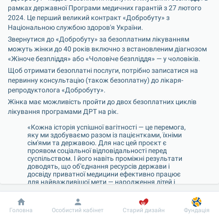
рамках державної Програми медичних гарантій з 27 лютого 
2024. Це перший великий контракт «Добробуту» з 
Національною службою здоров'я України.
Звернутися до «Добробуту» за безоплатним лікуванням 
можуть жінки до 40 років включно з встановленим діагнозом 
«Жіноче безпліддя» або «Чоловіче безпліддя» — у чоловіків.
Щоб отримати безоплатні послуги, потрібно записатися на 
первинну консультацію (також безоплатну) до лікаря-
репродуктолога «Добробуту».   
Жінка має можливість пройти до двох безоплатних циклів 
лікування програмами ДРТ на рік.
«Кожна історія успішної вагітності — це перемога, 
яку ми здобуваємо разом із пацієнтками, їхніми 
сім'ями та державою. Для нас цей проєкт є 
проявом соціальної відповідальності перед 
суспільством. І його навіть проміжні результати 
доводять, що об'єднання ресурсів держави і 
досвіду приватної медицини ефективно працює 
для найважливішої мети — народження дітей і 
покращення демографічної ситуації в Україні», — 
зазначила 
Світлана Шиянова, лідер напряму 
допоміжних репродуктивних технологій 
Добробут
Інформація
Пацієнту
Головна
Особистий кабінет
Старий дизайн
Фундація
медичної мережі «Добробут»
.