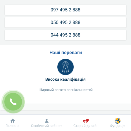
097 495 2 888
050 495 2 888
044 495 2 888
Наші переваги
Висока кваліфікація
Широкий спектр спеціальностей
Добробут
Інформація
Пацієнту
Головна
Особистий кабінет
Старий дизайн
Фундація