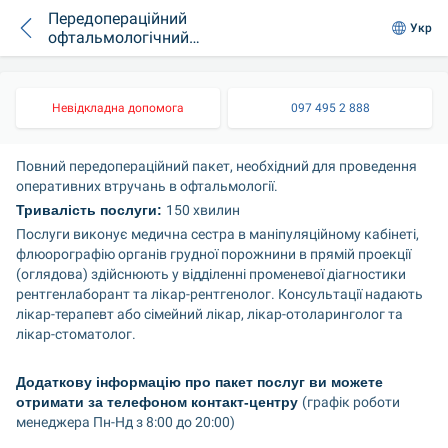
Передопераційний
Укр
офтальмологічний
пакет. Повний
Невідкладна допомога
097 495 2 888
Повний передопераційний пакет, необхідний для проведення 
оперативних втручань в офтальмології.
Тривалість послуги: 
150 хвилин
Послуги виконує медична сестра в маніпуляційному кабінеті, 
флюорографію органів грудної порожнини в прямій проекції 
(оглядова) здійснюють у відділенні променевої діагностики 
рентгенлаборант та лікар-рентгенолог. Консультації надають 
лікар-терапевт або сімейний лікар, лікар-отоларинголог та 
лікар-стоматолог.
Додаткову інформацію про пакет послуг ви можете 
отримати за телефоном контакт-центру 
(графік роботи 
менеджера Пн-Нд з 8:00 до 20:00)