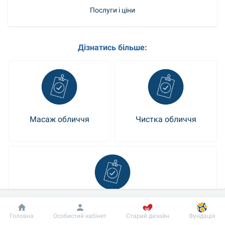
Послуги і ціни
Дізнатись більше:
Масаж обличчя
Чистка обличчя
Пілінги
Добробут
Інформація
Пацієнту
Головна
Особистий кабінет
Старий дизайн
Фундація