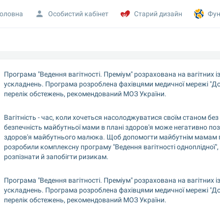
оловна
Особистий кабінет
Старий дизайн
Фун
Програма "Ведення вагітності. Преміум" розрахована на вагітних із
ускладнень. Програма розроблена фахівцями медичної мережі "Доб
перелік обстежень, рекомендований МОЗ України.
Вагітність - час, коли хочеться насолоджуватися своїм станом без 
безпечність майбутньої мами в плані здоров'я може негативно познач
здоров'я майбутнього малюка. Щоб допомогти майбутнім мамам пік
розробили комплексну програму "Ведення вагітності одноплідної", 
розпізнати й запобігти ризикам.
Програма "Ведення вагітності. Преміум" розрахована на вагітних із
ускладнень. Програма розроблена фахівцями медичної мережі "Доб
перелік обстежень, рекомендований МОЗ України.