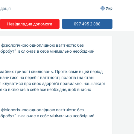
дація
Укр
Невідкладна допомога
097 495 2 888
 фізіологічною одноплідною вагітністю без 
робут" і включає в себе мінімально необхідний 
зайвих тривог і хвилювань. Проте, саме в цей період 
итися на перебіг вагітності, пологів і на стані 
луватися про своє здоров'я правильно, наші лікарі 
яка включає в себе все необхідне, щоб вчасно 
 фізіологічною одноплідною вагітністю без 
робут" і включає в себе мінімально необхідний 