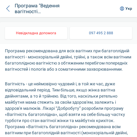
Програма "Ведення
Укр
вагітності
багатоплідної.
Розширена"
Невідкладна допомога
097 495 2 888
Програма рекомендована для всіх вагітних при багатоплідній 
вагітності - монохоріальній двійні, трійні, а також всім вагітним 
багатоплідною вагітністю з обтяженим перебігом попередніх 
вагітностей і пологів або з соматичними захворюваннями.
Вагітність - це неймовірно чудовий і, в той же час, дуже 
відповідальний період. Тим більше, якщо жінка вагітна 
двійнятами, а то й трійнею. Від того, наскільки ретельно 
майбутня мама стежить за своїм здоров'ям, залежить і 
здоров'я малюків. Лікарі “Добробуту” розробили програму 
«Вагітність багатоплідна», щоб взяти на себе більшу частку 
турботи про стан вагітної жінки та майбутніх крихіток. 
Програма «Вагітність багатоплідна» рекомендована всім 
вагітним при багатоплідній вагітності (монохоріальній двійні, 