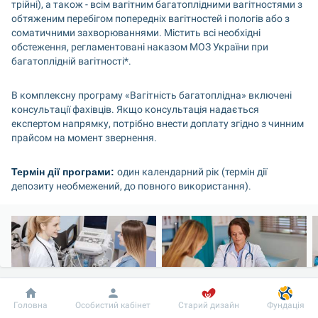
трійні), а також - всім вагітним багатоплідними вагітностями з 
обтяженим перебігом попередніх вагітностей і пологів або з 
соматичними захворюваннями. Містить всі необхідні 
обстеження, регламентовані наказом МОЗ України при 
багатоплідній вагітності*.
В комплексну програму «Вагітність багатоплідна» включені 
консультації фахівців. Якщо консультація надається 
експертом напрямку, потрібно внести доплату згідно з чинним 
прайсом на момент звернення.
Термін дії програми: 
один календарний рік (термін дії 
депозиту необмежений, до повного використання).
Добробут
Інформація
Пацієнту
Головна
Особистий кабінет
Старий дизайн
Фундація