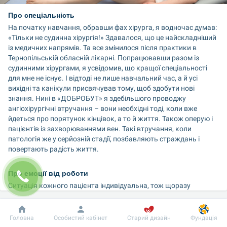
Про спеціальність
На початку навчання, обравши фах хірурга, я водночас думав: 
«Тільки не судинна хірургія!» Здавалося, що це найскладніший 
із медичних напрямів. Та все змінилося після практики в 
Тернопільській обласній лікарні. Попрацювавши разом із 
судинними хірургами, я усвідомив, що кращої спеціальності 
для мне не існує. І відтоді не лише навчальний час, а й усі 
вихідні та канікули присвячував тому, щоб здобути нові 
знання. Нині в «ДОБРОБУТ» я здебільшого проводжу 
ангіохірургічні втручання – вони необхідні тоді, коли вже 
йдеться про порятунок кінцівок, а то й життя. Також оперую і 
пацієнтів із захворюваннями вен. Такі втручання, коли 
патологія же у серйозній стадії, позбавляють страждань і 
повертають радість життя. 
Про емоції від роботи
Ситуація кожного пацієнта індивідуальна, тож щоразу 
потрібно розробити свій план обстеження, лікування, 
реабілітації. Розв’язання таких маленьких загадок захопливе! 
Та найбільше задоволення дарує можливість бачити 
Добробут
Інформація
Пацієнту
Головна
Особистий кабінет
Старий дизайн
Фундація
результати своєї роботи, коли люди, які не могли ходити, 