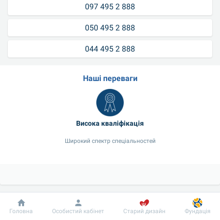
097 495 2 888
050 495 2 888
044 495 2 888
Наші переваги
Висока кваліфікація
Широкий спектр спеціальностей
Добробут
Інформація
Пацієнту
Головна
Особистий кабінет
Старий дизайн
Фундація