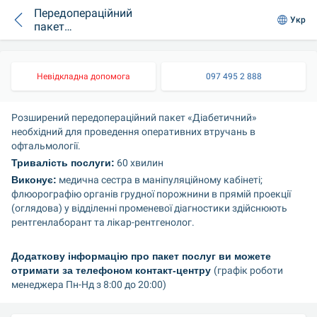
Передопераційний
Укр
пакет
«Діабетичний».
Розширений
Невідкладна допомога
097 495 2 888
Розширений передопераційний пакет «Діабетичний» 
необхідний для проведення оперативних втручань в 
офтальмології.
Тривалість послуги:
 60 хвилин
Виконує:
 медична сестра в маніпуляційному кабінеті; 
флюорографію органів грудної порожнини в прямій проекції 
(оглядова) у відділенні променевої діагностики здійснюють 
рентгенлаборант та лікар-рентгенолог.
Додаткову інформацію про пакет послуг ви можете 
отримати за телефоном контакт-центру 
(графік роботи 
менеджера Пн-Нд з 8:00 до 20:00)