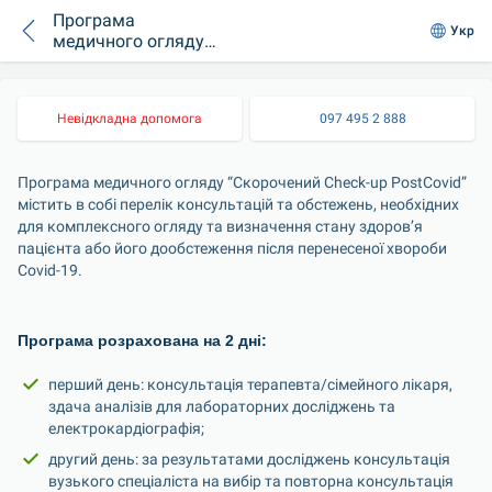
Програма
Укр
медичного огляду
“Скорочений Check-
up PostCovid”
Невідкладна допомога
097 495 2 888
Програма медичного огляду “Скорочений Check-up PostCovid” 
містить в собі перелік консультацій та обстежень, необхідних 
для комплексного огляду та визначення стану здоров’я 
пацієнта або його дообстеження після перенесеної хвороби 
Covid-19.
Програма розрахована на 2 дні:
перший день: консультація терапевта/сімейного лікаря, 
здача аналізів для лабораторних досліджень та 
електрокардіографія;
другий день: за результатами досліджень консультація 
вузького спеціаліста на вибір та повторна консультація 