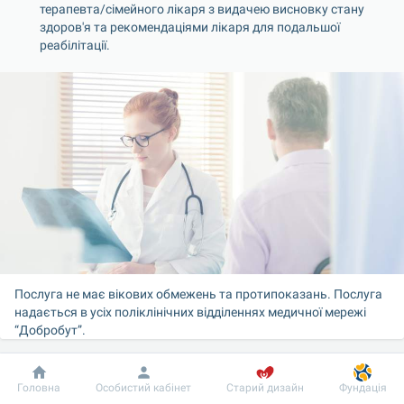
терапевта/сімейного лікаря з видачею висновку стану 
здоров'я та рекомендаціями лікаря для подальшої 
реабілітації.
Послуга не має вікових обмежень та протипоказань. Послуга 
надається в усіх поліклінічних відділеннях медичної мережі 
“Добробут”.
Термін дії програми:
 2 місяці після внесення оплати.
Добробут
Інформація
Пацієнту
Головна
Особистий кабінет
Старий дизайн
Фундація