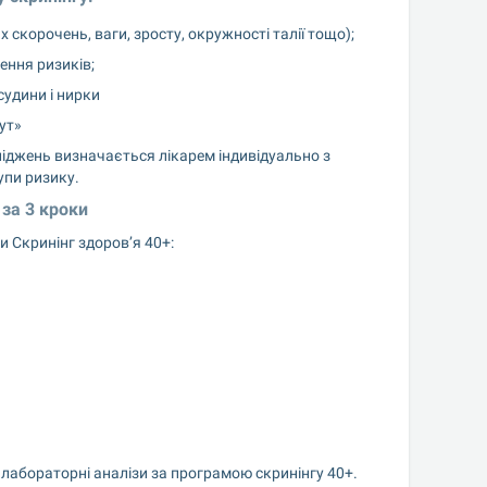
скорочень, ваги, зросту, окружності талії тощо);
ення ризиків;
судини і нирки
ут»
іджень визначається лікарем індивідуально з 
упи ризику.
 за 3 кроки
 Скринінг здоров’я 40+:
 лабораторні аналізи за програмою скринінгу 40+.