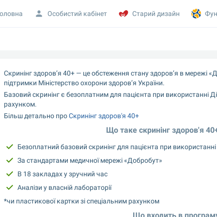
оловна
Особистий кабінет
Старий дизайн
Фун
Скринінг здоров’я 40+ — це обстеження стану здоров’я в мережі «
підтримки Міністерство охорони здоровʼя України.
Базовий скринінг є безоплатним для пацієнта при використанні Ді
рахунком.
Більш детально про 
Скринінг здоров'я 40+
Що таке скринінг здоров'я 4
Безоплатний базовий скринінг для пацієнта при використанні
За стандартами медичної мережі «Добробут»
В 18 закладах у зручний час
Аналізи у власній лабораторії
*чи пластикової картки зі спеціальним рахунком
Що входить в програму