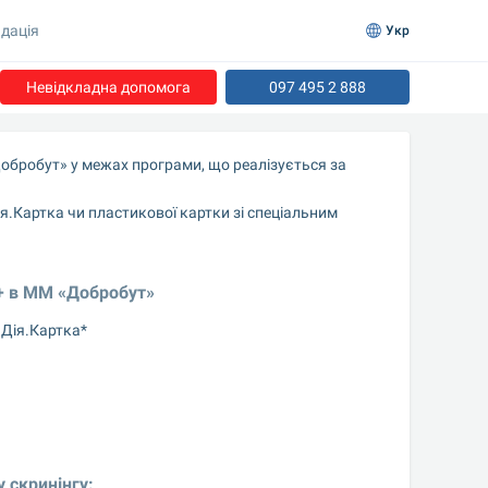
дація
Укр
Невідкладна допомога
097 495 2 888
Добробут» у межах програми, що реалізується за 
я.Картка чи пластикової картки зі спеціальним 
0+ в ММ «Добробут»
 Дія.Картка*
 скринінгу: