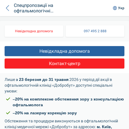
Спецпропозиції на
Укр
офтальмологічні
послуги
Невідкладна допомога
097 495 2 888
Невідкладна допомога
Контакт-центр
Лише 
з 23 березня до 31 травня
 2026 у період дії акції в 
офтальмологічній клініці «Добробут» доступні спеціальні 
умови:
–20% на комплексне обстеження зору з консультацією 
офтальмолога
–20% на лазерну корекцію зору
Обстеження та процедури виконуються в офтальмологічній 
клініці медичної мережі «Добробут» за адресою:
 м. Київ, 