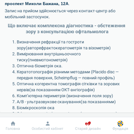
проспект Миколи Бажана, 12А
.
Запис на прийом здійснюється через контакт-центр або 
мобільний застосунок.
Що включає комплексна діагностика - обстеження 
зору з консультацією офтальмолога
Визначення рефракції та гостроти 
зору(авторефрактокератометрія та візометрія)
Вимірювання внутрішньоочного 
тиску(пневмотонометрія)
Оптична біометрія ока.
Кератотопографія різними методами (Placido disc — 
передня поверхня, Scheimpflug — повний профіль)
Оптична когерентна томографія сітківки та зорових 
нервів(за показанням ОКТ-ангіографія)
Комп’ютерна периметрія (визначення поля зору)
А/В - ультразвукове сканування(за показаннями)
Біомікроскопія ока
Офтальмоскопія фундус-лінзою (огляд очного дна)
Спеціальні ціни на комплексну діагностику
Добробут
Інформація
Пацієнту
Головна
Особистий кабінет
Старий дизайн
Фундація
Комплексне офтальмологічне обстеження 