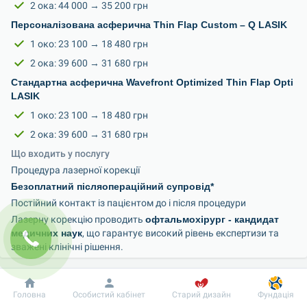
2 ока: 44 000 → 35 200 грн
Персоналізована асферична Thin Flap Custom – Q LASIK
1 око: 23 100 → 18 480 грн
2 ока: 39 600 → 31 680 грн
Стандартна асферична Wavefront Optimized Thin Flap Opti 
LASIK
1 око: 23 100 → 18 480 грн
2 ока: 39 600 → 31 680 грн
Що входить у послугу
Процедура лазерної корекції
Безоплатний післяопераційний супровід*
Постійний контакт із пацієнтом до і після процедури
Лазерну корекцію проводить 
офтальмохірург - кандидат 
медичних наук
, що гарантує високий рівень експертизи та 
зважені клінічні рішення.
Кому підходить лазерна корекція зору
Лазерна корекція підходить пацієнтам, які:
Добробут
Інформація
Пацієнту
Головна
Особистий кабінет
Старий дизайн
Фундація
Хочуть бачити чітко
 без окулярів і контактних лінз