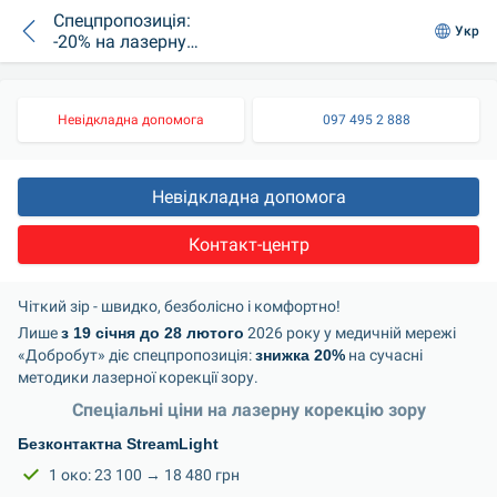
Спецпропозиція:
Укр
-20% на лазерну
корекцію зору
Невідкладна допомога
097 495 2 888
Невідкладна допомога
Контакт-центр
Чіткий зір - швидко, безболісно і комфортно!
Лише 
з 19 січня до 28 лютого
 2026 року у медичній мережі 
«Добробут» діє спецпропозиція: 
знижка 20%
 на сучасні 
методики лазерної корекції зору.
Спеціальні ціни на лазерну корекцію зору
Безконтактна StreamLight
1 око: 23 100 → 18 480 грн