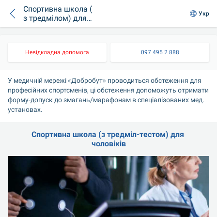
Спортивна школа (
Укр
з тредмілом) для
чоловіків
Невідкладна допомога
097 495 2 888
У медичній мережі «Добробут» проводиться обстеження для 
професійних спортсменів, ці обстеження допоможуть отримати 
форму-допуск до змагань/марафонам в спеціалізованих мед. 
установах.
Спортивна школа (з тредміл-тестом) для 
чоловіків