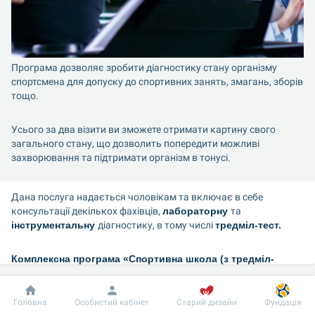
Програма дозволяє зробити діагностику стану організму 
спортсмена для допуску до спортивних занять, змагань, зборів 
тощо.
Усього за два візити ви зможете отримати картину свого 
загального стану, що дозволить попередити можливі 
захворювання та підтримати організм в тонусі.
Дана послуга надається чоловікам та включає в себе 
консультації декількох фахівців, 
лабораторну
та 
інструментальну
діагностику, в тому числі 
тредміл-тест.
Комплексна програма «Спортивна школа (з тредміл-
тестом) для чоловіків» передбачає 2 візити:
Перший візит – орієнтований час проходження до 3 годин.
Добробут
Інформація
Пацієнту
Головна
Особистий кабінет
Старий дизайн
Фундація
Другий візит – не раніше, ніж через 3 робочих дня після 