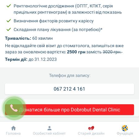
Рентгенологічне дослідження (ОПТГ, КПКТ, серія 
прицільних рентгенограм) в залежності від показань
Визначення факторів розвитку карієсу
Складання плану лікування (за потребою)*
Тривалість:
 60 хвилин
Не відкладайте свій візит до стоматолога, запишіться вже 
зараз за оновленою вартістю: 
2500 грн
 замість 
3020 грн. 
Термін дії:
 до 31.12.2023
Телефон для запису:
067 212 4 161
Дізнатися більше про Dobrobut Dental Clinic
Наші переваги
Добробут
Інформація
Пацієнту
Головна
Особистий кабінет
Старий дизайн
Фундація