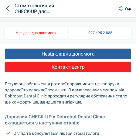
Стоматологічний
Укр
CHECK-UP для
дорослих
Невідкладна допомога
097 495 2 888
Невідкладна допомога
Контакт-центр
Регулярне обстеження ротової порожнини — це запорука 
здорової та красивої посмішки. З комплексним чекапом від 
Dobrobut Dental Clinic проходити регулярне обстеження стало 
ще комфортніше, швидше та вигідніше. 
Дорослий CHECK-UP у Dobrobut Dental Clinic 
складається з наступних етапів:
Огляд та консультація лікаря стоматолога