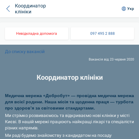
Координатор
Укр
клініки
Невідкладна допомога
097 495 2 888
До списку вакансій 
Вакансія від 23 червня 2020
Координатор клініки
Медична мережа «Добробут» — провідна медична мережа 
для всієї родини. Наша місія та щоденна праця — турбота 
про здоров’я за світовими стандартами.
Ми стрімко розвиваємось та відкриваємо нові клініки у місті 
Києві. В нашій мережі працюють найкращі лікарі та спеціалісти 
різних напрямів.
Ми раді будемо знайомству з кандидатом на посаду 