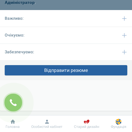
Адміністратор
.
Важливо:
Очікуємо:
Забезпечуємо:
Відправити резюме
Добробут
Інформація
Пацієнту
Головна
Особистий кабінет
Старий дизайн
Фундація