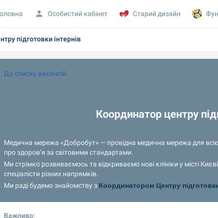
оловна
Особистий кабінет
Старий дизайн
Фун
нтру підготовки інтернів
До списку вакансій 
Координатор центру підг
Медична мережа «Добробут» — провідна медична мережа для всієї 
про здоров’я за світовими стандартами.
Ми стрімко розвиваємось та відкриваємо нові клініки у місті Києві
спеціалісти різних напрямків.
Ми раді будемо знайомству з 
Координатором Центру підготовки
Важливо: