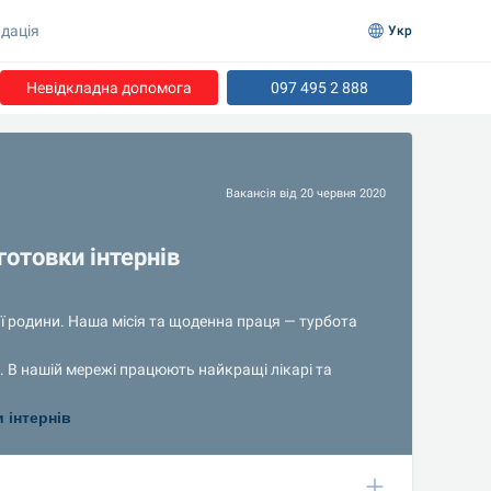
дація
Укр
Невідкладна допомога
097 495 2 888
Вакансія від 20 червня 2020
отовки інтернів
родини. Наша місія та щоденна праця — турбота 
. В нашій мережі працюють найкращі лікарі та 
 інтернів