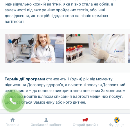
індивідуально кожній вагітній, яка пізно стала на облік, в 
залежності від вже раніше пройдених тестів, або інші 
дослідження, які потрібні додатково на пізніх термінах 
вагітності.
Термін дії програми
 становить 1 (один) рік від моменту 
підписання Договору здоров’я, а в частині послуг «Депозитний 
сервіс-лист» – до повного використання внесених Замовником 
грошових коштів шляхом списання вартості медичних послуг, 
що надаються Замовнику або його дитині.
Присутність батька дитини на пологах, співпереживання 
дружині при такому важливому події ще більше зближують 
Добробут
Інформація
Пацієнту
Головна
Особистий кабінет
Старий дизайн
Фундація
пару. Майбутня мама відчуває себе в безпеці, а майбутній тато 