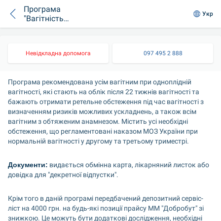
Програма
Укр
"Вагітність
одноплідна" при
пізній постановці на
облік"
Невідкладна допомога
097 495 2 888
Програма рекомендована усім вагітним при одноплідній 
вагітності, які стають на облік після 22 тижнів вагітності та 
бажають отримати ретельне обстеження під час вагітності з 
визначенням ризиків можливих ускладнень, а також всім 
вагітним з обтяженим анамнезом. Містить усі необхідні 
обстеження, що регламентовані наказом МОЗ України при 
нормальній вагітності у другому та третьому триместрі.
Документи:
 видається обмінна карта, лікарняний листок або 
довідка для "декретної відпустки".
Крім того в даній програмі передбачений депозитний сервіс-
ліст на 4000 грн. на будь-які позиції прайсу ММ "Добробут" зі 
знижкою. Це можуть бути додаткові дослідження, необхідні 