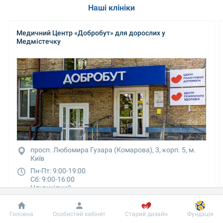
Наші клініки
Медичний Центр «Добробут» для дорослих у 
Медмістечку
просп. Любомира Гузара (Комарова), 3, корп. 5, м. 
Київ
Пн-Пт: 9:00-19:00

Сб: 9:00-16:00

Нд: вихідний
044 495 2 888
Добробут
Інформація
Пацієнту
097 495 2 888
Головна
Особистий кабінет
Старий дизайн
Фундація