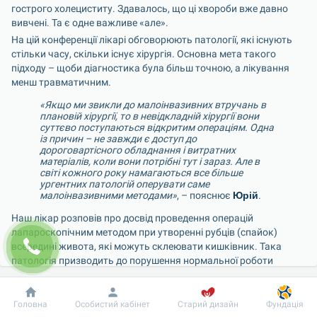
гострого холециститу. Здавалось, що ці хвороби вже давно 
вивчені. Та є одне важливе «але». 
На цій конференції лікарі обговорюють патології, які існують 
стільки часу, скільки існує хірургія. Основна мета такого 
підходу – щоби діагностика була більш точною, а лікування 
менш травматичним. 
«Якщо ми звикли до малоінвазивних втручань в 
плановій хірургії, то в невідкладній хірургії вони 
суттєво поступаються відкритим операціям. Одна 
із причин – не завжди є доступ до 
дороговартісного обладнання і витратних 
матеріалів, коли вони потрібні тут і зараз. Але в 
світі кожного року намагаються все більше 
ургентних патологій оперувати саме 
малоінвазивними методами»
, – пояснює 
Юрій
.
Наш лікар розповів про досвід проведення операцій 
лапароскопічним методом при утворенні рубців (спайок) 
всередині живота, які можуть склеювати кишківник. Така 
патологія призводить до порушення нормальної роботи 
органу, адже через спайки кишківник сильно перетискається, і 
це заважає проходженню їжі. Досвід показує, що пацієнти, які 
Добробут
Інформація
Пацієнту
перенесли лапароскопію при лікуванні спайкової кишкової 
Головна
Особистий кабінет
Старий дизайн
Фундація