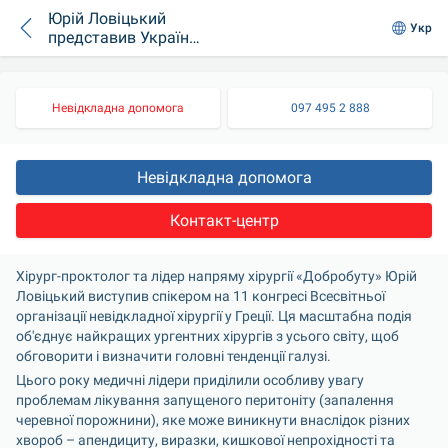
Юрій Ловіцький
Укр
представив Україну
на
наймасштабнішому
профільному
Невідкладна допомога
097 495 2 888
конгресі
Невідкладна допомога
Контакт-центр
Хірург-проктолог та лідер напряму хірургії «Добробуту» Юрій 
Ловіцький виступив спікером на 11 конгресі Всесвітньої 
організації невідкладної хірургії у Греції. Ця масштабна подія 
об'єднує найкращих ургентних хірургів з усього світу, щоб 
обговорити і визначити головні тенденції галузі.
Цього року медичні лідери приділили особливу увагу 
проблемам лікування запущеного перитоніту (запалення 
черевної порожнини), яке може виникнути внаслідок різних 
хвороб – апендициту, виразки, кишкової непрохідності та 